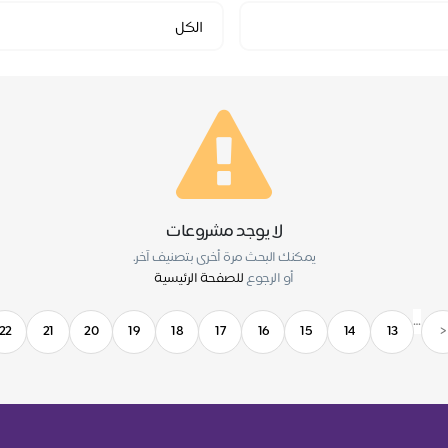
Select
الكل
Category
لا يوجد مشروعات
يمكنك البحث مرة أخرى بتصنيف آخر.
أو الرجوع
للصفحة الرئيسية
…
22
21
20
19
18
17
16
15
14
13
<