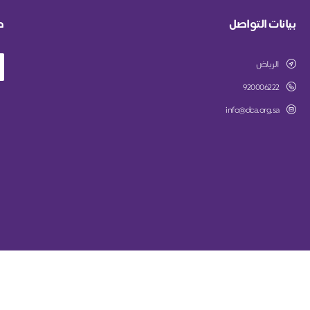
بيانات التواصل
ط
الرياض
920006222
info@dca.org.sa
جمعية الأطفال ذوي الإعاقة
نظام جود لإدارة التبرعات - تطوير صندوق الابتكار