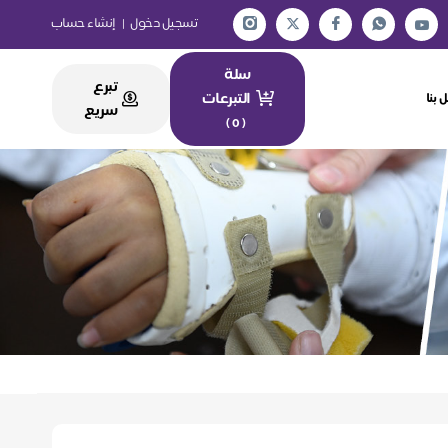
تسجيل دخول
|
إنشاء حساب
سلة
تبرع
التبرعات
 بنا
سريع
)
0
(