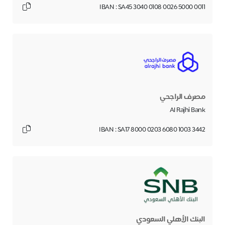
IBAN : SA45 3040 0108 0026 5000 0011
مصرف الراجحي
Al Rajhi Bank
IBAN : SA17 8000 0203 6080 1003 3442
البنك الأهلي السعودي