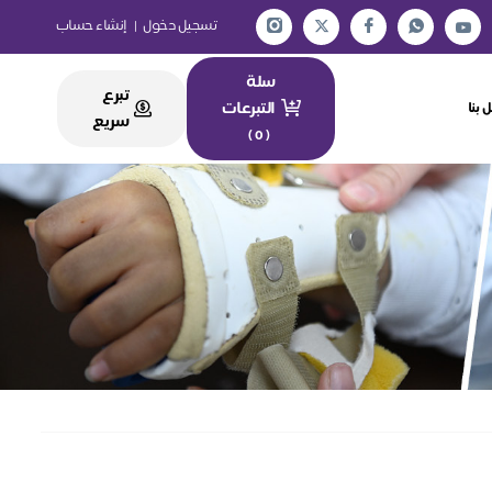
تسجيل دخول
|
إنشاء حساب
سلة
تبرع
التبرعات
 بنا
سريع
)
0
(