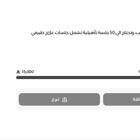
دينا تبلغ من العمر ( ١٤ سنة) وتعاني من توحد ومشاكل في النطق والتخاطب، وتحتاج الى ٥٠ جلسة تأهيلية تشمل: جلسات علاج طبيعي
15,000
فة
تبرع