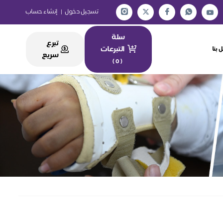
تسجيل دخول
|
إنشاء حساب
سلة
تبرع
التبرعات
 بنا
سريع
)
0
(