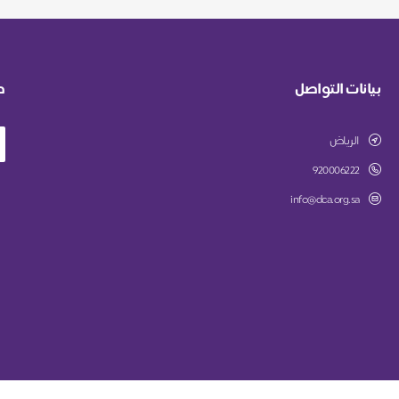
بيانات التواصل
ط
الرياض
920006222
info@dca.org.sa
جمعية الأطفال ذوي الإعاقة